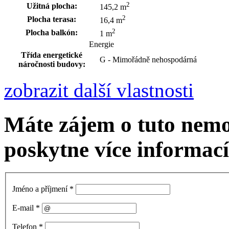
2
Užitná plocha:
145,2 m
2
Plocha terasa:
16,4 m
2
Plocha balkón:
1 m
Energie
Třída energetické
G - Mimořádně nehospodárná
náročnosti budovy:
zobrazit další vlastnosti
Máte zájem o tuto nemo
poskytne více informací
Jméno a příjmení
*
E-mail
*
Telefon
*