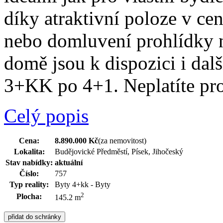
díky atraktivní poloze v ce
nebo domluvení prohlídky n
domě jsou k dispozici i dal
3+KK po 4+1. Neplatíte pro
Celý popis
Cena:
8.890.000 Kč
(za nemovitost)
Lokalita:
Budějovické Předměstí, Písek, Jihočeský
Stav nabídky:
aktuální
Číslo:
757
Typ reality:
Byty 4+kk - Byty
2
Plocha:
145.2 m