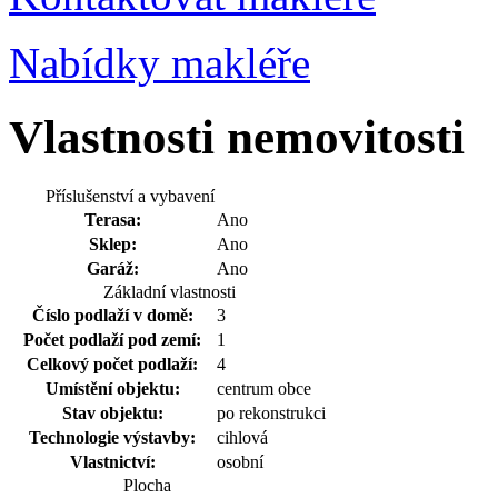
Nabídky makléře
Vlastnosti nemovitosti
Příslušenství a vybavení
Terasa:
Ano
Sklep:
Ano
Garáž:
Ano
Základní vlastnosti
Číslo podlaží v domě:
3
Počet podlaží pod zemí:
1
Celkový počet podlaží:
4
Umístění objektu:
centrum obce
Stav objektu:
po rekonstrukci
Technologie výstavby:
cihlová
Vlastnictví:
osobní
Plocha