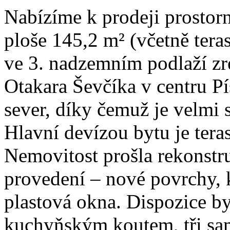
Nabízíme k prodeji prostorn
ploše 145,2 m² (včetně tera
ve 3. nadzemním podlaží z
Otakara Ševčíka v centru Pís
sever, díky čemuž je velmi 
Hlavní devízou bytu je ter
Nemovitost prošla rekonstru
provedení – nové povrchy, 
plastová okna. Dispozice b
kuchyňským koutem, tři sam