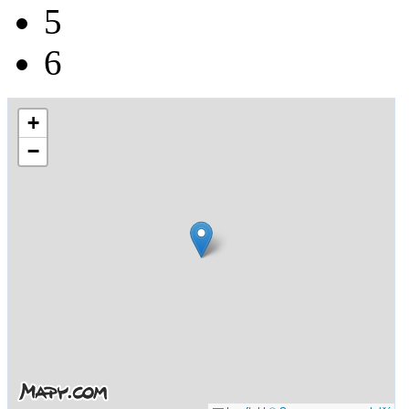
5
6
+
−