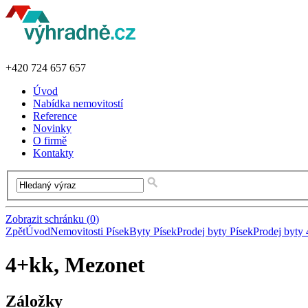
+420
724 657 657
Úvod
Nabídka nemovitostí
Reference
Novinky
O firmě
Kontakty
Zobrazit schránku
(
0
)
Zpět
Úvod
Nemovitosti Písek
Byty Písek
Prodej byty Písek
Prodej byty
4+kk, Mezonet
Záložky