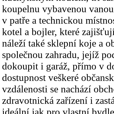
koupelnu vybavenou vanou a
v patře a technickou místno
kotel a bojler, které zajišť
náleží také sklepní koje a
společnou zahradu, jejíž pod
dokoupit i garáž, přímo v 
dostupnost veškeré občans
vzdálenosti se nachází obcho
zdravotnická zařízení i zas
ideální jak pro vlastní bydl