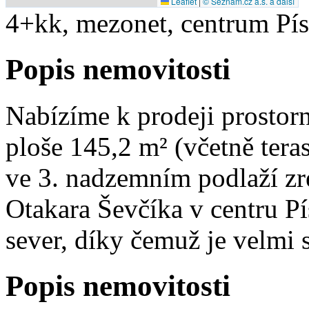
Leaflet
|
© Seznam.cz a.s. a další
4+kk, mezonet, centrum Pí
Popis nemovitosti
Nabízíme k prodeji prostorn
ploše 145,2 m² (včetně tera
ve 3. nadzemním podlaží z
Otakara Ševčíka v centru Pís
sever, díky čemuž je velmi s
Popis nemovitosti