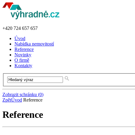
+420
724 657 657
Úvod
Nabídka nemovitostí
Reference
Novinky
O firmě
Kontakty
Zobrazit schránku
(
0
)
Zpět
Úvod
Reference
Reference