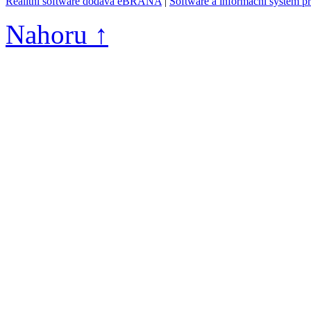
Realitní software dodává eBRÁNA
|
Software a informační systém p
Nahoru ↑