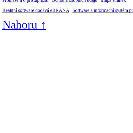
Prohlášení o přístupnosti
|
Ochrana osobních údajů
|
Mapa stránek
Realitní software dodává eBRÁNA
|
Software a informační systém p
Nahoru ↑