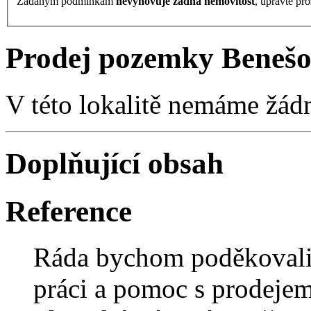
Zadaným podmínkám
nevyhovuje žádná nemovitost
, upravte pro
Prodej pozemky Benešov
V této lokalitě nemáme žád
Doplňující obsah
Reference
Ráda bychom poděkovali
práci a pomoc s prodeje