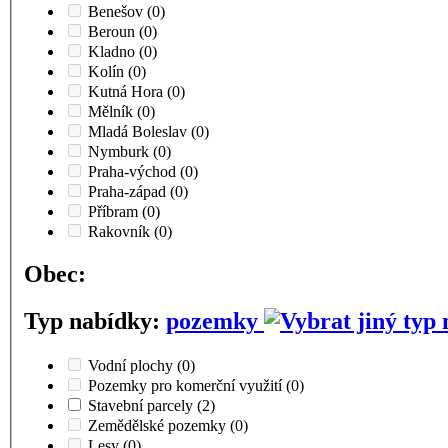
Benešov
(0)
Beroun
(0)
Kladno
(0)
Kolín
(0)
Kutná Hora
(0)
Mělník
(0)
Mladá Boleslav
(0)
Nymburk
(0)
Praha-východ
(0)
Praha-západ
(0)
Příbram
(0)
Rakovník
(0)
Obec:
Typ nabídky:
pozemky
Vodní plochy
(0)
Pozemky pro komerční využití
(0)
Stavební parcely
(2)
Zemědělské pozemky
(0)
Lesy
(0)