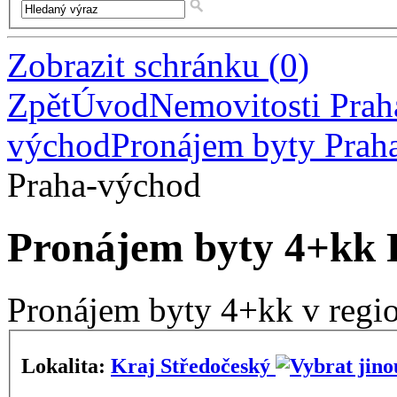
Zobrazit schránku
(
0
)
Zpět
Úvod
Nemovitosti Pra
východ
Pronájem byty Prah
Praha-východ
Pronájem byty 4+kk 
Pronájem byty 4+kk v regi
Lokalita:
Kraj Středočeský