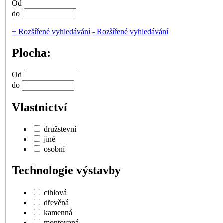
Od
do
+
Rozšířené vyhledávání
-
Rozšířené vyhledávání
Plocha:
Od
do
Vlastnictví
družstevní
jiné
osobní
Technologie výstavby
cihlová
dřevěná
kamenná
montovaná