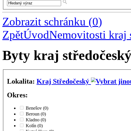
Zobrazit schránku
(
0
)
Zpět
Úvod
Nemovitosti kraj 
Byty kraj středočesk
Lokalita:
Kraj Středočeský
Okres:
Benešov
(0)
Beroun
(0)
Kladno
(0)
Kolín
(0)