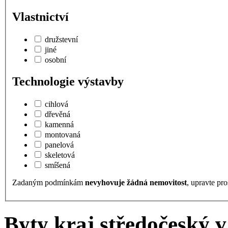
Vlastnictví
družstevní
jiné
osobní
Technologie výstavby
cihlová
dřevěná
kamenná
montovaná
panelová
skeletová
smíšená
Zadaným podmínkám
nevyhovuje žádná nemovitost
, upravte pro
Byty kraj středočeský v